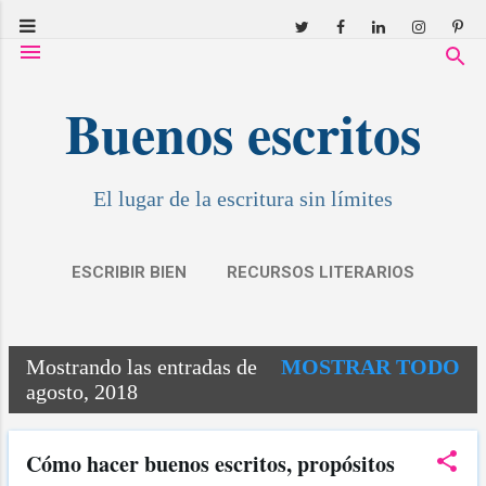
Ir al contenido principal
Buenos escritos
El lugar de la escritura sin límites
ESCRIBIR BIEN
RECURSOS LITERARIOS
RESEÑAS
COVID: RELATOS
MÁS…
Mostrando las entradas de
MOSTRAR TODO
MIS CUENTOS
E
agosto, 2018
n
t
Cómo hacer buenos escritos, propósitos