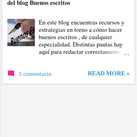
del blog Buenos escritos
r
a
En este blog encuentras recursos y
d
estrategias en torno a cómo hacer
a
buenos escritos , de cualquier
especialidad. Distintas pautas hay
s
aquí para redactar correctamente
cualquier texto. Es muy importante
escribir bien, pues cualquier escrito
refleja el nivel cultural del autor. De
READ MORE »
1 comentario
entrada, hago unos guiños a las
diversas formas de escribir: no es lo
mismo escribir un cuento que
redactar para una página web, por
ejemplo. Pero eso lo veremos más
adelante. Haciendo buenos escritos
Cómo hacer buenos escritos
¿Cuáles son los buenos escritos?