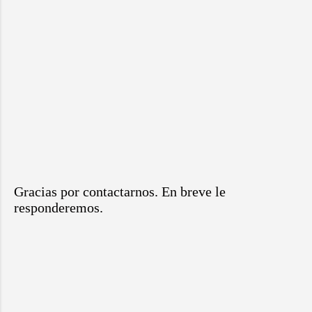
Gracias por contactarnos. En breve le
responderemos.
P
u
b
l
i
c
a