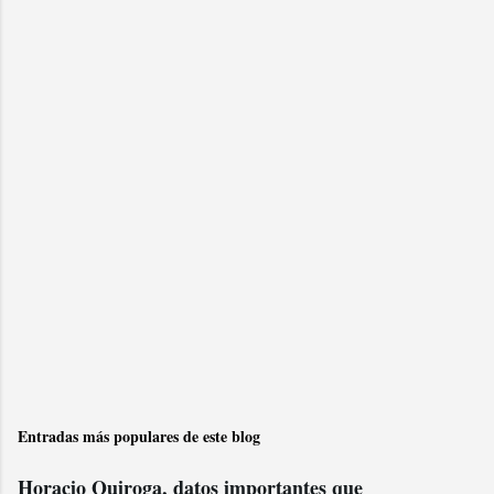
r
u
n
c
o
m
e
n
t
a
r
i
o
Entradas más populares de este blog
Horacio Quiroga, datos importantes que