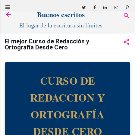
Ir al contenido principal
Buenos escritos
El lugar de la escritura sin límites
El mejor Curso de Redacción y
Ortografía Desde Cero
CURSO DE
REDACCION Y
ORTOGRAFÍA
DESDE CERO