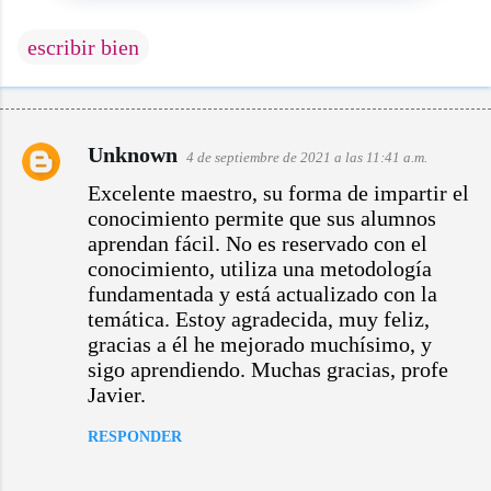
escribir bien
Unknown
C
4 de septiembre de 2021 a las 11:41 a.m.
o
Excelente maestro, su forma de impartir el
m
conocimiento permite que sus alumnos
e
n
aprendan fácil. No es reservado con el
t
conocimiento, utiliza una metodología
a
fundamentada y está actualizado con la
r
i
temática. Estoy agradecida, muy feliz,
o
gracias a él he mejorado muchísimo, y
s
sigo aprendiendo. Muchas gracias, profe
Javier.
RESPONDER