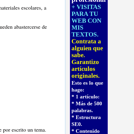
+ VISITAS
ateriales escolares, a
PARA TU
WEB CON
ueden abastercerse de
MIS
TEXTOS.
Contrata a
alguien que
sabe.
Garantizo
artículos
originales.
Esto es lo que
hago:
* 1 artículo:
* Más de 500
palabras.
* Estructura
SE0.
e por escrito un tema.
* Contenido