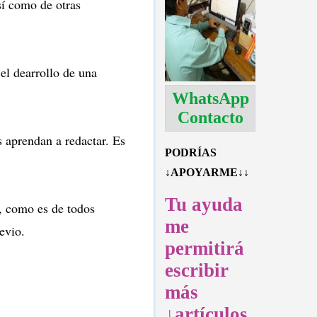
sí como de otras
el dearrollo de una
WhatsApp
Contacto
 aprendan a redactar. Es
PODRÍAS
↓APOYARME↓↓
Tu ayuda
n, como es de todos
me
evio.
permitirá
escribir
más
↓artículos