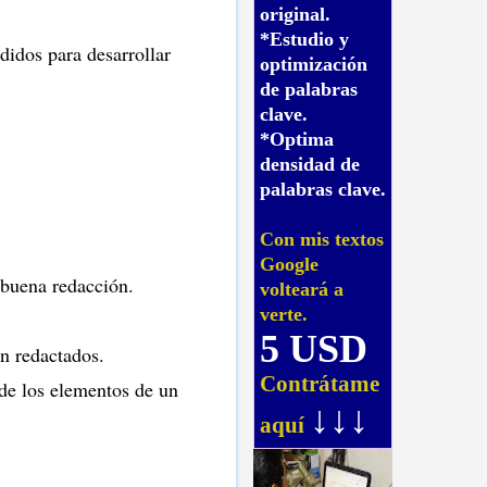
original.
*Estudio y
didos para desarrollar
optimización
de palabras
clave.
*Optima
densidad de
palabras clave.
Con mis textos
Google
 buena redacción.
volteará a
verte.
5 USD
en redactados.
Contrátame
 de los elementos de un
↓↓↓
aquí