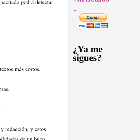
apacitado podrá detectar
↓
¿Ya me
sigues?
 textos más cortos.
bras.
s.
y redacción, y estos
bilidades de un buen