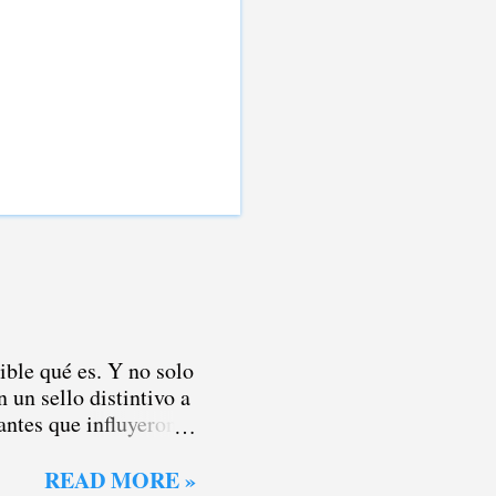
ible qué es. Y no solo
 un sello distintivo a
antes que influyeron
s lo cimbraron. Fue
 con la vida de uno de
READ MORE »