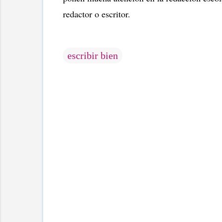
redactor o escritor.
escribir bien
C
o
m
e
n
t
a
r
i
o
s