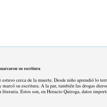
marcaron su escritura
estuvo cerca de la muerte. Desde niño aprendió lo terr
 marcó su escritura. A la par, también las drogas dieron
n literaria. Estos son, en Horacio Quiroga, datos import
 vida atormentada. Desde niño la muerte de sus allegado
a vez, ya cuando era adulto, se le fue un tiro que acabó