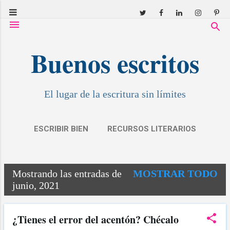
Ir al contenido principal
Buenos escritos
El lugar de la escritura sin límites
ESCRIBIR BIEN
RECURSOS LITERARIOS
RESEÑAS
COVID: RELATOS
MÁS…
Mostrando las entradas de
MOSTRAR TODO
MIS CUENTOS
E
junio, 2021
n
t
¿Tienes el error del acentón? Chécalo