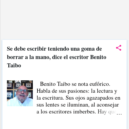
cuando terminen en n, s o vocal.
Enseguida, hay ejemplos de
palabras agudas acentuadas de
manera correcta: canción dulzón
calzón bribón acordeón ¿Por qué se
cae en el error del acentón ? El error
del acentón se origina por
Se debe escribir teniendo una goma de
desconocimiento de las sílabas
borrar a la mano, dice el escritor Benito
tónicas. Sílaba tónica es aquella
donde recae la entonación más
Taibo
fuerte (en ella recae el acento
prosódico u ortográfico) Veamos
Benito Taibo se nota eufórico.
algunas de ellas: Dijerón Este
Habla de sus pasiones: la lectura y
vocablo tiene 3 sílabas: di-je-ron....
la escritura. Sus ojos agazapados en
sus lentes se iluminan, al aconsejar
a los escritores imberbes. Hay que
escribir y tener una goma de borrar
a la mano -dice-. Y que quede en el