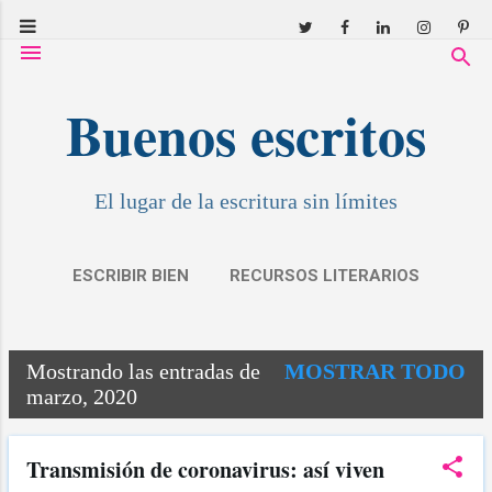
Ir al contenido principal
Buenos escritos
El lugar de la escritura sin límites
ESCRIBIR BIEN
RECURSOS LITERARIOS
RESEÑAS
COVID: RELATOS
MÁS…
Mostrando las entradas de
MOSTRAR TODO
MIS CUENTOS
E
marzo, 2020
n
t
Transmisión de coronavirus: así viven