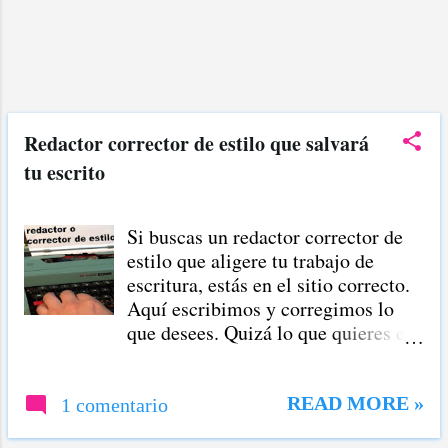
Redactor corrector de estilo que salvará
tu escrito
Si buscas un redactor corrector de
estilo que aligere tu trabajo de
escritura, estás en el sitio correcto.
Aquí escribimos y corregimos lo
que desees. Quizá lo que quieres es
un ensayo para el fin de semestre; o
la redacción de tu tesis. Aquí está el
redactor corrector de estilo que
READ MORE »
1 comentario
elabora esos escritos. O tal vez, el