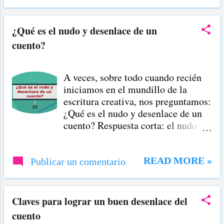
hemos vivido cada uno esta
pandemia. Se trata de dejar por
escrito nuestra experiencia personal
¿Qué es el nudo y desenlace de un
respecto a los efectos del
cuento?
coronavirus humano.
A veces, sobre todo cuando recién
iniciamos en el mundillo de la
escritura creativa, nos preguntamos:
¿Qué es el nudo y desenlace de un
cuento? Respuesta corta: el nudo y
desenlace de un cuento, son dos
elementos indispensables para que
la narración cause interés en la
READ MORE »
Publicar un comentario
lectura. Sin estos dos elementos no
puede haber un cuento atrayente.
¿Qué es el nudo y desenlace de un
Claves para lograr un buen desenlace del
cuento? Explicación más larga: El
cuento
nudo y desenlace son dos