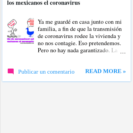
los mexicanos el coronavirus
r
a
Ya me guardé en casa junto con mi
d
familia, a fin de que la transmisión
a
de coronavirus rodee la vivienda y
no nos contagie. Eso pretendemos.
s
Pero no hay nada garantizado. La
enfermedad se propaga con
facilidad. Transmisión de
coronavirus No voy a repetir aquí
READ MORE »
Publicar un comentario
las vías de transmisión del
coronavirus; voy a exponer los
descuidos que tenemos en la ciudad
donde vivo respecto a esta
enfermedad.