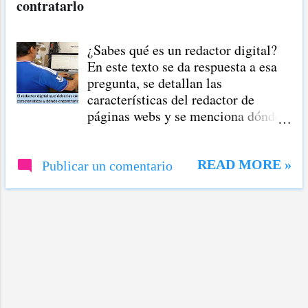
contratarlo
r
a
¿Sabes qué es un redactor digital?
d
En este texto se da respuesta a esa
a
pregunta, se detallan las
características del redactor de
s
páginas webs y se menciona dónde
contratar a este tipo de redactor
profesional. ¿Redactor digital qué
es? Es el profesional de la escritura
READ MORE »
Publicar un comentario
que elabora textos para páginas
webs, principalmente. También, se
le nombra así al redactor que
escribe para otros medios digitales,
como periódicos y revistas online.
Este tipo de profesional tiene una
relación estrecha con el experto en
marketing , quien es el responsable