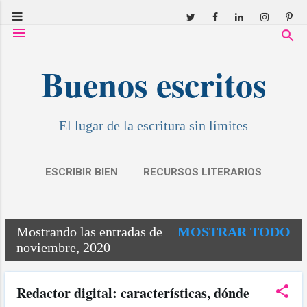
Ir al contenido principal
Buenos escritos
El lugar de la escritura sin límites
ESCRIBIR BIEN
RECURSOS LITERARIOS
RESEÑAS
COVID: RELATOS
MÁS…
Mostrando las entradas de
MOSTRAR TODO
MIS CUENTOS
E
noviembre, 2020
n
t
Redactor digital: características, dónde