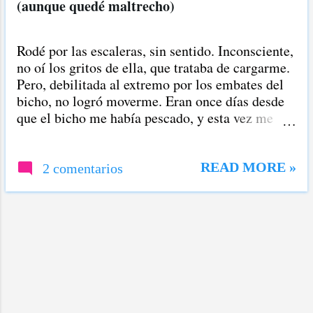
(aunque quedé maltrecho)
r
a
Rodé por las escaleras, sin sentido. Inconsciente,
d
no oí los gritos de ella, que trataba de cargarme.
a
Pero, debilitada al extremo por los embates del
bicho, no logró moverme. Eran once días desde
s
que el bicho me había pescado, y esta vez me
había dado un golpe tan brutal que me quitó el
aire suficiente para poder mantenerme en pie. Si
los días anteriores, desde que empecé a sentir
READ MORE »
2 comentarios
ese cansancio excesivo, habían sido tan difíciles,
a partir de esta caída, el peligro de apagarme
para siempre era mas certero. Ese día, mis
niveles de oxígeno estaban en 78 puntos, 12
escalones abajo del nivel normal. Requería un
tanque de oxígeno, por lo que los paramédicos
quisieron llevarme a un hospital. -No, no voy a
ninguna clínica -contesté. "Para morir, mejor en