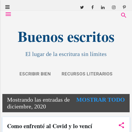
Ir al contenido principal
Buenos escritos
El lugar de la escritura sin límites
ESCRIBIR BIEN
RECURSOS LITERARIOS
RESEÑAS
COVID: RELATOS
MÁS…
Mostrando las entradas de
MOSTRAR TODO
MIS CUENTOS
E
diciembre, 2020
n
t
Como enfrenté al Covid y lo vencí