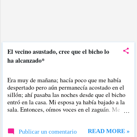
casa", pensé. Y me dispuse a enfrentar las
embestidas del bicho, el cual también lanzaba
zarpazos a mi hija y a mi esposa, quienes en sus
cuartos, solitas, libraban los ataques del
intruso... Para morir me quedé en casa, sin
oxígeno...
El vecino asustado, cree que el bicho lo
ha alcanzado*
Era muy de mañana; hacía poco que me había
despertado pero aún permanecía acostado en el
sillón; ahí pasaba las noches desde que el bicho
entró en la casa. Mi esposa ya había bajado a la
sala. Entonces, oímos voces en el zaguán. Me
levanté e hice a un lado las cortinas de los
ventanales y miré, desde adentro de la sala, a un
amigo. Estaba tocando, con una moneda, las
READ MORE »
Publicar un comentario