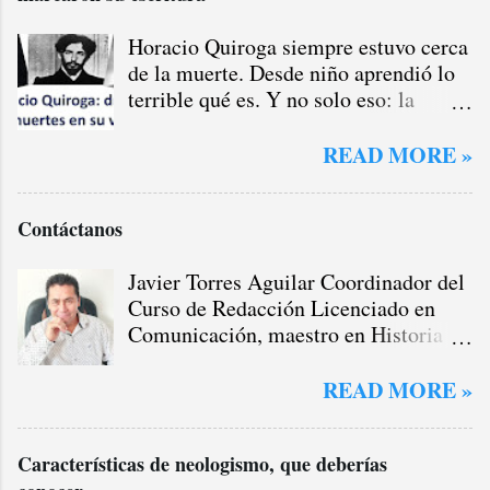
Horacio Quiroga siempre estuvo cerca
de la muerte. Desde niño aprendió lo
terrible qué es. Y no solo eso: la
muerte lo marcó y marcó su escritura.
A la par, también las drogas dieron un
READ MORE »
sello distintivo a su vida y a su
producción literaria. Estos son, en
Contáctanos
Horacio Quiroga, datos importantes
que influyeron en su literatura y en su
Javier Torres Aguilar Coordinador del
vida atormentada. Desde niño la
Curso de Redacción Licenciado en
muerte de sus allegados lo cimbraron.
Comunicación, maestro en Historia
Fue tanta su desgracia que una vez, ya
Regional y reconocido escritor,
cuando era adulto, se le fue un tiro
galardonado con el prestigioso Premio
que acabó con la vida de uno de sus
READ MORE »
Nacional de Cuento Edmundo Valadés
amigos queridos.
. Con una sólida trayectoria como
Características de neologismo, que deberías
periodista, redactor SEO, cronista y