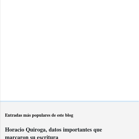
b
l
i
c
a
r
u
n
c
o
m
e
n
t
a
r
Entradas más populares de este blog
i
o
Horacio Quiroga, datos importantes que
marcaron su escritura