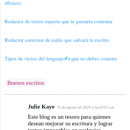
eficaces
Redactor de textos experto que te gustaría contratar
Redactor corrector de estilo que salvará tu escrito
Tipos de vicios del lenguaje✍ que no debes cometer
Buenos escritos
Julie Kaye
15 de agosto de 2024 a las 8:02 a.m.
C
Este blog es un tesoro para quienes
o
desean mejorar su escritura y lograr
m