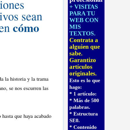
ciones
+ VISITAS
tivos sean
PARA TU
WEB CON
cómo
 en
MIS
TEXTOS.
Contrata a
alguien que
sabe.
Garantizo
artículos
originales.
 la historia y la trama
Esto es lo que
hago:
ano, se nos escurren las
* 1 artículo:
* Más de 500
palabras.
* Estructura
o hasta que haya acabado
SE0.
* Contenido