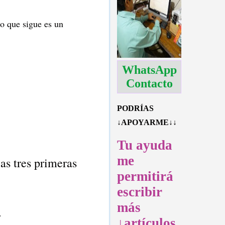
lo que sigue es un
WhatsApp
Contacto
PODRÍAS
↓APOYARME↓↓
Tu ayuda
me
las tres primeras
permitirá
escribir
más
.
↓artículos