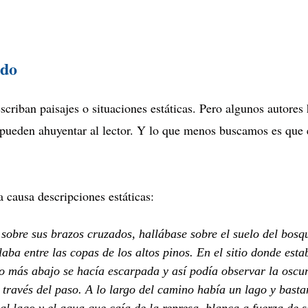
ado
scriban paisajes o situaciones estáticas. Pero algunos autores 
pueden ahuyentar al lector. Y lo que menos buscamos es que e
a causa descripciones estáticas:
 sobre sus brazos cruzados, hallábase sobre el suelo del bos
laba entre las copas de los altos pinos. En el sitio donde esta
o más abajo se hacía escarpada y así podía observar la oscu
 través del paso. A lo largo del camino había un lago y basta
 al lago y el agua que caía de la represa, blanca a fuerza de 