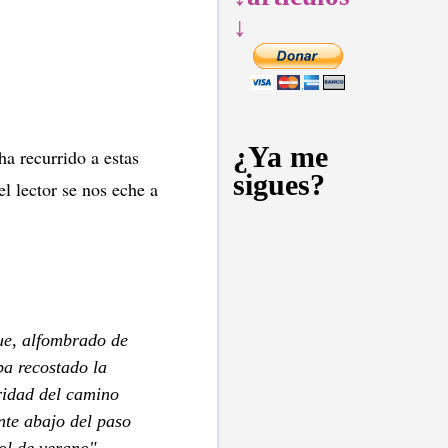
↓
¿Ya me
ha recurrido a estas
sigues?
l lector se nos eche a
que, alfombrado de
ba recostado la
ridad del camino
nte abajo del paso
sol de verano".