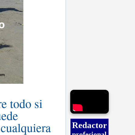
e todo si
uede
 cualquiera
Redactor
profesional