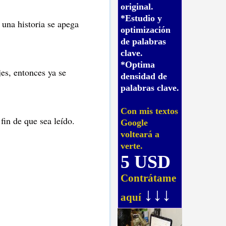
original.
*Estudio y
 una historia se apega
optimización
de palabras
clave.
*Optima
jes, entonces ya se
densidad de
palabras clave.
Con mis textos
fin de que sea leído.
Google
volteará a
verte.
5 USD
Contrátame
↓↓↓
aquí