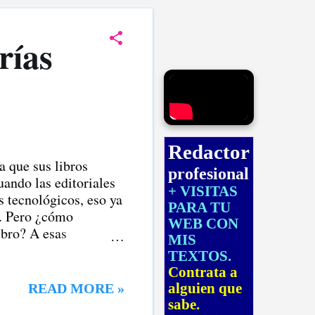
rías
Redactor
a que sus libros
profesional
uando las editoriales
+ VISITAS
s tecnológicos, eso ya
PARA TU
s. Pero ¿cómo
WEB CON
ibro? A esas
MIS
imero debemos precisar
TEXTOS.
radicional Las
Contrata a
n todo el proceso para
READ MORE »
alguien que
ños y recibe un
sabe.