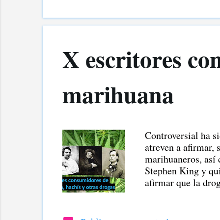
X escritores co
marihuana
Controversial ha s
atreven a afirmar, 
marihuaneros, así 
Stephen King y qui
afirmar que la dro
que el consumo de 
cual "facilita a lo
el señalamiento de 