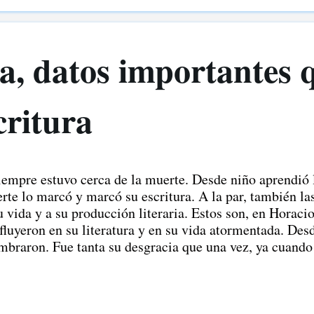
s mucho dinero. ¿Qué es una editorial de autoedición? E
utor quien se encarga del proceso de corrección, ...
a, datos importantes 
critura
empre estuvo cerca de la muerte. Desde niño aprendió l
erte lo marcó y marcó su escritura. A la par, también la
su vida y a su producción literaria. Estos son, en Horaci
fluyeron en su literatura y en su vida atormentada. Des
mbraron. Fue tanta su desgracia que una vez, ya cuando 
con la vida de uno de sus amigos queridos.