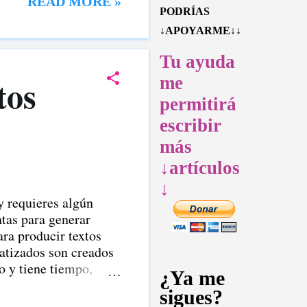
READ MORE »
PODRÍAS
↓APOYARME↓↓
Tu ayuda
tos
me
permitirá
escribir
más
↓artículos
↓
 requieres algún
ntas para generar
ara producir textos
atizados son creados
to y tiene tiempo,
¿Ya me
olo su cerebro. Pero
sigues?
rar escritos a partir