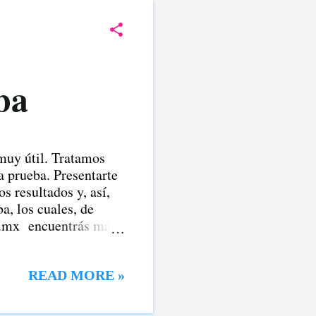
eba
 muy útil. Tratamos
a prueba. Presentarte
s resultados y, así,
a, los cuales, de
om.mx encuentrás más
ra postular y qué
ra postular al examen
l examen Comipems .
READ MORE »