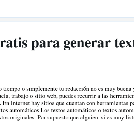
scritores conocidos por el consumo de la marihuana.
atis para generar tex
o tiempo o simplemente tu redacción no es muy buena y
uela, trabajo o sitio web, puedes recurrir a las herramie
. En Internet hay sitios que cuentan con herramientas p
tos automáticos Los textos automáticos o textos autom
extos originales. Por supuesto que alguien, si es muy lis
exto a partir de otro escrito ya publicado, utilizando s
tiempo encima, aunque tengamos la capacidad para gene