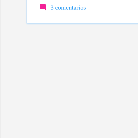
de otro texto, no p
3 comentarios
similares es cuand
estudiantes como a
tengan la necesidad