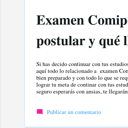
n
t
Examen Comipe
r
a
postular y qué l
d
a
s
Si has decido continuar con tus estudio
aquí todo lo relacionado a examen Comip
bien preparado y con todo lo que se req
lograr tu meta de continar con tus estud
seguro esperarás con ansias, te llega
información sobre cómo consultar los r
llevar el día de la prueba Examen Comi
Comipems y qué llevar el día de la pr
Publicar un comentario
El examen Comipems es la prueba que r