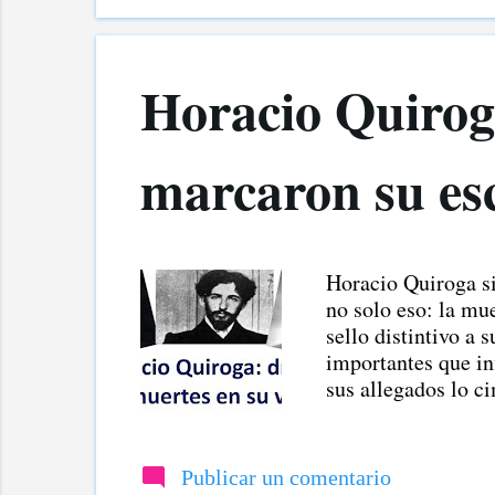
anticipo, que no e
autoedición es el a
Horacio Quirog
marcaron su es
Horacio Quiroga si
no solo eso: la mu
sello distintivo a 
importantes que in
sus allegados lo ci
un tiro que acabó 
Publicar un comentario