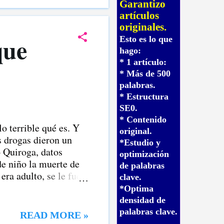
n una editorial de
Garantizo
artículos
originales.
que
Esto es lo que
hago:
* 1 artículo:
* Más de 500
palabras.
* Estructura
SE0.
* Contenido
o terrible qué es. Y
original.
s drogas dieron un
*Estudio y
o Quiroga, datos
optimización
de niño la muerte de
de palabras
era adulto, se le fue
clave.
*Optima
densidad de
palabras clave.
READ MORE »