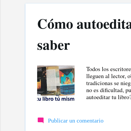
Cómo autoeditar
saber
Todos los escritor
lleguen al lector, 
tradicionas se nieg
no es dificultad, 
autoeditar tu libro
interrogantes resp
qué es una editoria
editoriales tradici
Publicar un comentario
publicar un libro; 