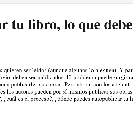
 tu libro, lo que debe
es quieren ser leídos (aunque algunos lo nieguen). Y par
obvio, deben ser publicados. El problema puede surgir c
an a publicarles sus obras. Pero ahora, con los adelanto
pues los autores pueden por sí mismos publicar sus obra
?, ¿cuál es el proceso?, ¿dónde puedes autopublicar tu l
ondemos en este artículo. Cómo autoeditar tu libro Pr
l tradicional y una editorial de autoedición. Editorial t
onales, entre las que están las grandes editoras, realiza
a cambio, el escritor cede los derechos de autor por 5 a