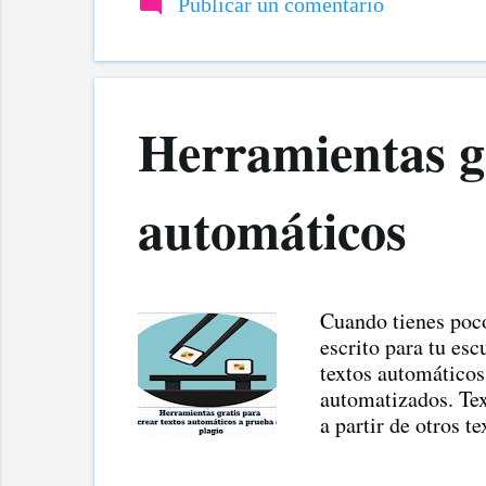
Publicar un comentario
negar es que hay e
Herramientas gr
automáticos
Cuando tienes poc
escrito para tu esc
textos automáticos
automatizados. Tex
a partir de otros t
puede producir un t
cuando tenemos el 