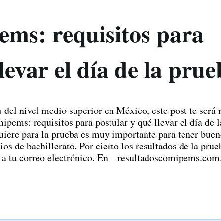
ms: requisitos para
levar el día de la pru
s del nivel medio superior en México, este post te será
ems: requisitos para postular y qué llevar el día de l
uiere para la prueba es muy importante para tener bueno
ios de bachillerato. Por cierto los resultados de la prueb
rán a tu correo electrónico. En resultadoscomipems.c
esultado de tu prueba. Examen Comipems: requisitos pa
pems, ¿qué es? Antes de continar con los requisitos pa
ueba, creemos necesario dejar bien acentado qué es e
ealiza la Comisión Metrop...