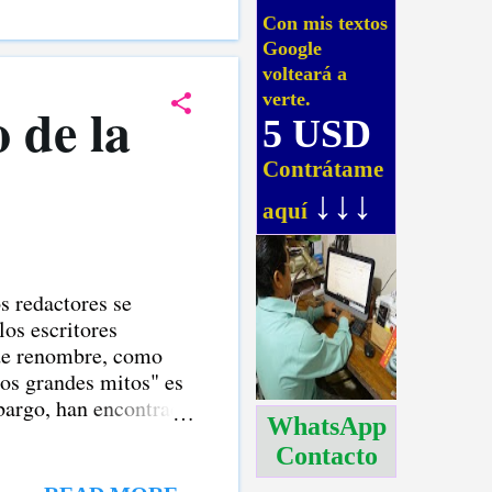
Con mis textos
Google
volteará a
verte.
 de la
5 USD
Contrátame
↓↓↓
aquí
s redactores se
los escritores
 de renombre, como
los grandes mitos" es
mbargo, han encontrado
WhatsApp
iencia drogada", la
Contacto
ón de su creatividad y
, lo que no se puede