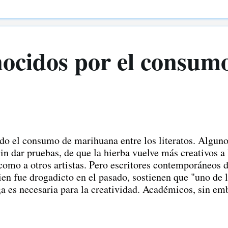
nocidos por el consumo
ido el consumo de marihuana entre los literatos. Alguno
sin dar pruebas, de que la hierba vuelve más creativos a 
como a otros artistas. Pero escritores contemporáneos
en fue drogadicto en el pasado, sostienen que "uno de 
ga es necesaria para la creatividad. Académicos, sin e
la marihuana ha producido en los escritores una "exper
s escritores el contacto con lo absoluto, la intensificaci
una realidad más significativa". Sea cual sea la verdad