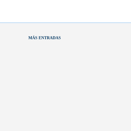
odríamos sentarnos a reescribir el artículo. En este esc
o pueden ser útiles las herramientas que generan texto
 profesores, así como a blogueros y a otros profesional
 de generar escritos nuevos a partir de otros textos, le..
MÁS ENTRADAS