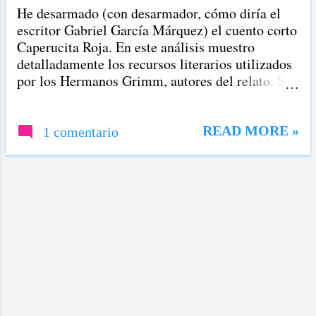
Ortografía desde Cero que, por fin,
He desarmado (con desarmador, cómo diría el
acabará con todos tus errores
escritor Gabriel García Márquez) el cuento corto
sintácticos y de acentuación. Puedes
Caperucita Roja. En este análisis muestro
iniciarlo hoy mismo o en el
detalladamente los recursos literarios utilizados
momento que decidas. Al
por los Hermanos Grimm, autores del relato. Sin
inscribirte, tendrás acceso
más preámbulos, señalo el planteamiento, el
inmediato a lecciones dinámicas
nudo y el final de Caperucita Roja cuento corto.
estructuradas a través de videos
Planteamiento de Caperucita Roja cuento corto
READ MORE »
1 comentario
prácticos para avanzar a tu propio
En el siguiente párrafo está el planteamiento. En
ritmo. ¿El español no es tu lengua
esta parte, como sabes, se presenta al lector de
materna? Si estás estudiando
qué trata la historia. Había una vez una adorable
español como lengua extranjera y
niña que era querida por todo aquél que la
deseas perfeccionarlo, este curso
conociera, pero sobre todo por su abuelita, y no
también...
quedaba nada que no le hubiera dado a la niña.
Una vez le regaló una pequeña caperuza o gorrito
de un color rojo, que le quedaba tan bien que ella
nunca quería usar otra cosa, así que la
empezaron a llamar Caperucita Roja. Un día su