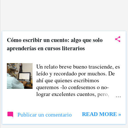
representativos, no se escribe
conjunción alguna ante el último
término, sino coma. La
enumeración puede cerrase con
etcétera, con puntos suspensivos o,
en usos expresivos, simplemente
Cómo escribir un cuento: algo que solo
con punto. Ejemplos: Acudió toda la
aprenderías en cursos literarios
familia: abuelos, padres, hijos,
etcétera. Todo el valle transmite
paz: los pájaros, el clima, el
Un relato breve bueno trasciende, es
silencio. 2) Para delimitar los
leído y recordado por muchos. De
incisos (explicaciones,
ahí que quienes escribimos
aclaraciones) Las palabras o frases
queremos -lo confesemos o no-
que se usan c...
lograr excelentes cuentos, pero,
¿cómo escribir un cuento? ¿Cuál es
el secreto de los grandes cuentistas
para producir cuentos dignos de
READ MORE »
Publicar un comentario
recordar? En este post vamos a