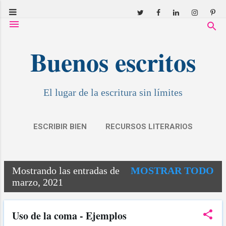
Ir al contenido principal
Buenos escritos
El lugar de la escritura sin límites
ESCRIBIR BIEN
RECURSOS LITERARIOS
RESEÑAS
COVID: RELATOS
MÁS…
Mostrando las entradas de
MOSTRAR TODO
MIS CUENTOS
E
marzo, 2021
n
t
Uso de la coma - Ejemplos