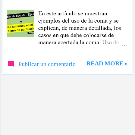
r
En este artículo se muestran
a
ejemplos del uso de la coma y se
d
explican, de manera detallada, los
a
casos en que debe colocarse de
manera acertada la coma. Uso de la
s
coma - Ejemplos Se usa coma en
los siguientes casos: 1) Para separar
palabras de una enumeración dentro
READ MORE »
Publicar un comentario
de un mismo enunciado. a) Cuando
la enumeración es completa, el
último elemento va introducido por
una conjunción (y,e,o,u,ni), delante
de la cual no debe escribirse coma.
Ejemplo: Hemos comprado el sofá,
las lámparas y las cortinas. b) Si la
enumeración es incompleta y se
escogen algunos elementos