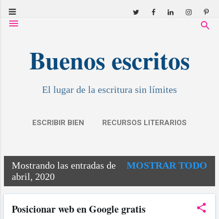
Ir al contenido principal
Buenos escritos
El lugar de la escritura sin límites
ESCRIBIR BIEN
RECURSOS LITERARIOS
RESEÑAS
COVID: RELATOS
MÁS…
Mostrando las entradas de
MOSTRAR TODO
MIS CUENTOS
E
abril, 2020
n
t
Posicionar web en Google gratis