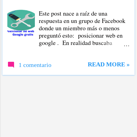
r
Este post nace a raíz de una
a
respuesta en un grupo de Facebook
d
donde un miembro más o menos
a
preguntó esto: posicionar web en
google . En realidad buscaba
s
consejos sobre: " posicionar mi
página en google "; pero yo he
escogido una palabra clave menos
READ MORE »
1 comentario
competida que la anotada por el
miembro del grupo en ese grupo de
SEO de la red social mencionada.
Así que esta palabra clave es la que
voy a atacar en este post: