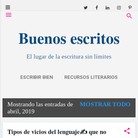
Ir al contenido principal
Buenos escritos
El lugar de la escritura sin límites
ESCRIBIR BIEN
RECURSOS LITERARIOS
RESEÑAS
COVID: RELATOS
MÁS…
Mostrando las entradas de
MOSTRAR TODO
MIS CUENTOS
E
abril, 2019
n
t
Tipos de vicios del lenguaje✍ que no