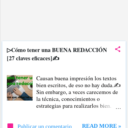
▷Cómo tener una BUENA REDACCIÓN
[27 claves eficaces]✍
Causan buena impresión los textos
bien escritos, de eso no hay duda.✍
Sin embargo, a veces carecemos de
la técnica, conocimientos o
estrategias para realizarlos bien.
Pensando en eso, aquí expongo
claves eficaces sobre cómo tener
una buena redacción Si apenas
READ MORE »
Publicar un comentario