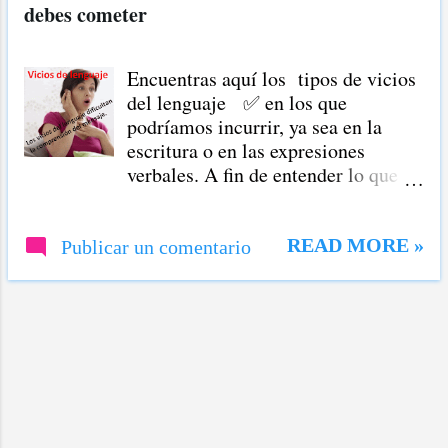
r
debes cometer
a
Encuentras aquí los tipos de vicios
d
del lenguaje ✅ en los que
a
podríamos incurrir, ya sea en la
s
escritura o en las expresiones
verbales. A fin de entender lo que
sigue, es necesario aclarar en qué
consisten esas faltas del lenguaje. A
reserva de los detalles sobre el
READ MORE »
Publicar un comentario
tema, te adelanto que los errores de
lenguaje dificultan que el mensaje
sea entendido bien. La imagen deja
ver como la chica está perpleja
porque no comprende el significado
de la frase. Existen errores del
habla que dificultan la
comunicación.