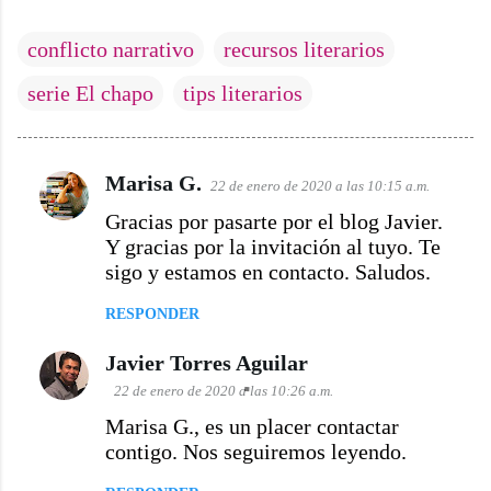
conflicto narrativo
recursos literarios
serie El chapo
tips literarios
Marisa G.
22 de enero de 2020 a las 10:15 a.m.
C
Gracias por pasarte por el blog Javier.
o
Y gracias por la invitación al tuyo. Te
m
sigo y estamos en contacto. Saludos.
e
n
RESPONDER
t
Javier Torres Aguilar
a
22 de enero de 2020 a las 10:26 a.m.
r
Marisa G., es un placer contactar
i
contigo. Nos seguiremos leyendo.
o