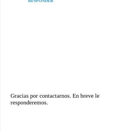
RESPONDER
s
Gracias por contactarnos. En breve le
responderemos.
P
u
b
l
i