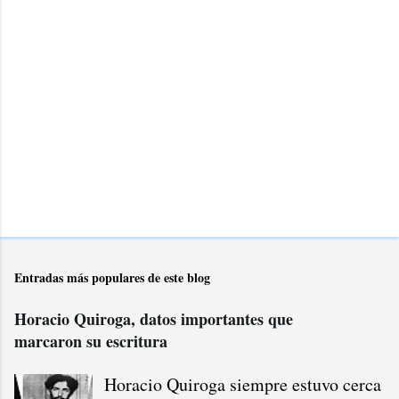
c
a
r
u
n
c
o
m
e
n
t
a
r
Entradas más populares de este blog
i
o
Horacio Quiroga, datos importantes que
marcaron su escritura
Horacio Quiroga siempre estuvo cerca