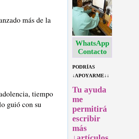
avanzado más de la
WhatsApp
Contacto
PODRÍAS
↓APOYARME↓↓
Tu ayuda
 adolencia, tiempo
me
 lo guió con su
permitirá
escribir
más
↓artículos