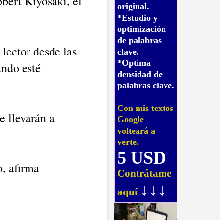
obert Kiyosaki, el
original.
*Estudio y
optimización
de palabras
lector desde las
clave.
*Optima
ando esté
densidad de
palabras clave.
Con mis textos
e llevarán a
Google
volteará a
verte.
5 USD
o, afirma
Contrátame
↓↓↓
aquí