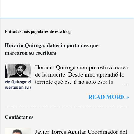
Entradas más populares de este blog
Horacio Quiroga, datos importantes que
marcaron su escritura
Horacio Quiroga siempre estuvo cerca
de la muerte. Desde niño aprendió lo
terrible qué es. Y no solo eso: la
muerte lo marcó y marcó su escritura.
A la par, también las drogas dieron un
READ MORE »
sello distintivo a su vida y a su
producción literaria. Estos son, en
Contáctanos
Horacio Quiroga, datos importantes
que influyeron en su literatura y en su
Javier Torres Aguilar Coordinador del
vida atormentada. Desde niño la