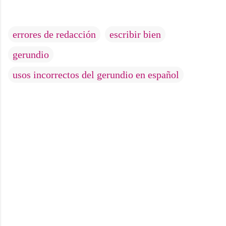
errores de redacción
escribir bien
gerundio
usos incorrectos del gerundio en español
C
o
m
e
n
t
a
r
i